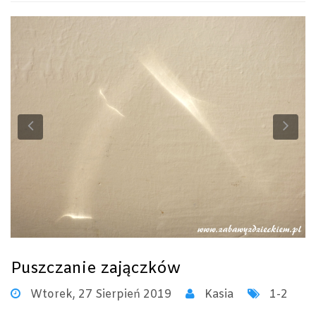
Previous
Ne
Puszczanie zajączków
Wtorek, 27 Sierpień 2019
Kasia
1-2