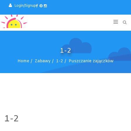
Login/Signup
1-2
Home
Zabawy
1-2
Puszczanie zajączków
1-2