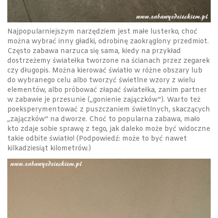
Najpopularniejszym narzędziem jest małe lusterko, choć
można wybrać inny gładki, odrobinę zaokrąglony przedmiot.
Często zabawa narzuca się sama, kiedy na przykład
dostrzeżemy światełka tworzone na ścianach przez zegarek
czy długopis. Można kierować światło w różne obszary lub
do wybranego celu albo tworzyć świetlne wzory z wielu
elementów, albo próbować złapać światełka, zanim partner
w zabawie je przesunie („gonienie zajączków”). Warto też
poeksperymentować z puszczaniem świetlnych, skaczących
„zajączków” na dworze. Choć to popularna zabawa, mało
kto zdaje sobie sprawę z tego, jak daleko może być widoczne
takie odbite światło! (Podpowiedź: może to być nawet
kilkadziesiąt kilometrów.)