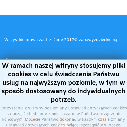
Wszystkie prawa zastrzeżone 2017© zabawyzdzieckiem.pl
O nas
W ramach naszej witryny stosujemy pliki
cookies w celu świadczenia Państwu
Witamy!
Zasady użytkowania
usług na najwyższym poziomie, w tym w
Polityka prywatności
sposób dostosowany do indywidualnych
Cookies
potrzeb.
Korzystanie z witryny bez zmiany ustawień dotyczących cookies
oznacza, że będą one zamieszczane w Państwa urządzeniu
końcowym. Możecie Państwo dokonać w każdym czasie zmiany
ustawień dotyczących cookies. Więcej szczegółów w naszej