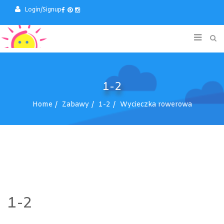
Login/Signup
1-2
Home
Zabawy
1-2
Wycieczka rowerowa
1-2