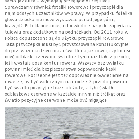
samo, jak auta – wymagają przeglądów i regulacji.
Sprawdzamy również foteliki rowerowe i przyczepki dla
najmłodszych uczestników wyprawy. W przypadku fotelika
głowa dziecka nie może wystawać ponad jego górną
krawędź. Fotelik musi mieć odpowiednie pasy do zapięcia na
tułowiu oraz dodatkowe na podnóżkach. Od 2011 roku w
Polsce dopuszczone są do użytku przyczepki rowerowe.
Taka przyczepka musi być przystosowana konstrukcyjnie
do przewożenia dzieci oraz oświetlona jak rower, czyli musi
mieć odblask i czerwone światło z tyłu oraz białe z przodu,
jeśli wystaje poza kontur roweru. Wszyscy bez wyjątku
powinni mieć dla bezpieczeństwa odpowiednie kaski
rowerowe. Potrzebne jest też odpowiednie oświetlenie na
rowerze, by być widocznym na drodze. Z przodu powinno
być światło pozycyjne białe lub żółte, z tyłu światło
odblaskowe czerwone w kształcie innym niż trójkąt oraz
światło pozycyjne czerwone, może być migające.