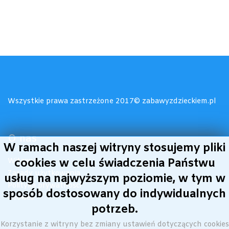
Wszystkie prawa zastrzeżone 2017© zabawyzdzieckiem.pl
O nas
W ramach naszej witryny stosujemy pliki
Witamy!
cookies w celu świadczenia Państwu
Zasady użytkowania
usług na najwyższym poziomie, w tym w
Polityka prywatności
sposób dostosowany do indywidualnych
Cookies
potrzeb.
Korzystanie z witryny bez zmiany ustawień dotyczących cookies