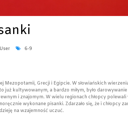
sanki
User
6-9
nej Mezopotamii, Grecji i Egipcie. W słowiańskich wierz
o już kultywowanym, a bardzo miłym, było darowywanie p
 krewnym i znajomym. W wielu regionach chłopcy polewali
oręcznie wykonane pisanki. Zdarzało się, że i chłopcy z
nadzieję na wzajemność uczuć.