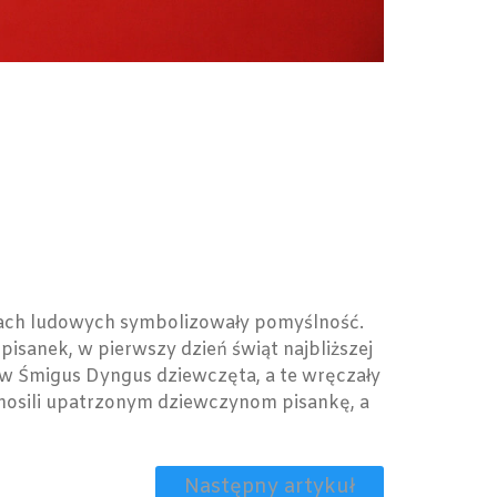
eniach ludowych symbolizowały pomyślność.
isanek, w pierwszy dzień świąt najbliższej
 w Śmigus Dyngus dziewczęta, a te wręczały
anosili upatrzonym dziewczynom pisankę, a
Następny artykuł