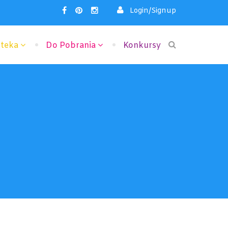
Login/Signup
oteka
Do Pobrania
Konkursy