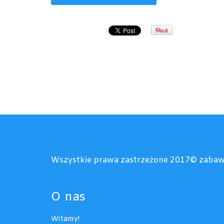
Wszystkie prawa zastrzeżone 2017© zabaw
O nas
Witamy!