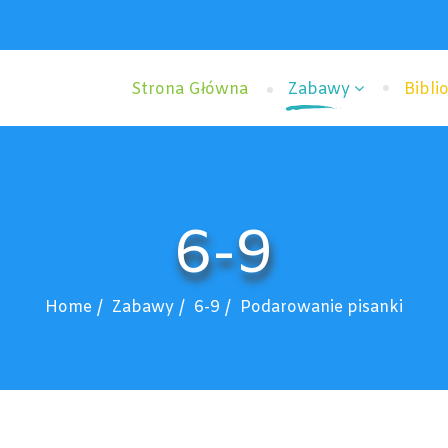
Strona Główna
Zabawy
Bibli
6-9
Home
Zabawy
6-9
Podarowanie pisanki