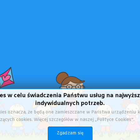
kies w celu świadczenia Państwu usług na najwyż
indywidualnych potrzeb.
okies oznacza, że będą one zamieszczane w Państwa urządzeniu
ących cookies. Więcej szczegółów w naszej „Polityce Cookies”.
Da
Zgadzam się