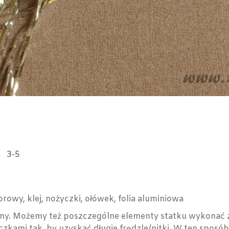
3-5
orowy, klej, nożyczki, ołówek, folia aluminiowa
ny. Możemy też poszczególne elementy statku wykonać z 
zkami tak, by uzyskać długie frędzle/nitki. W ten sposó