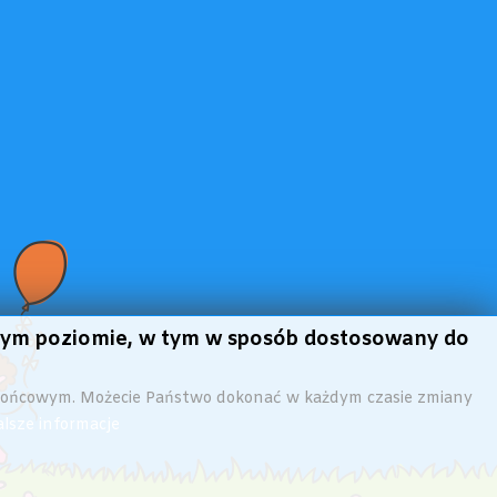
szym poziomie, w tym w sposób dostosowany do
 końcowym. Możecie Państwo dokonać w każdym czasie zmiany
lsze informacje