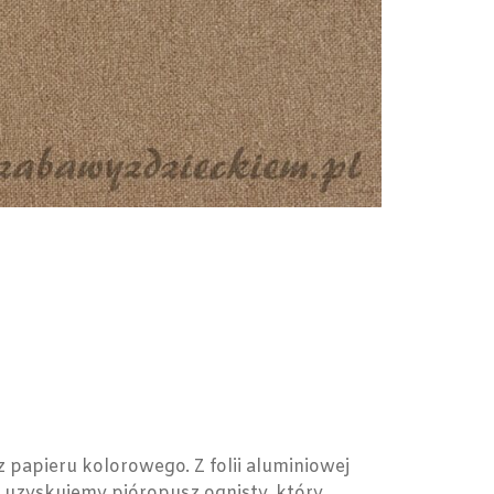
papieru kolorowego. Z folii aluminiowej
b uzyskujemy pióropusz ognisty, który