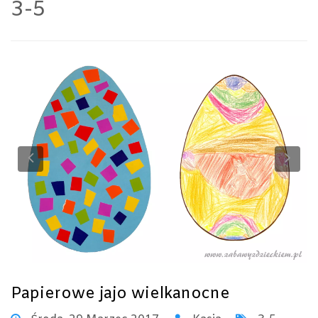
3-5
Previous
Ne
Papierowe jajo wielkanocne