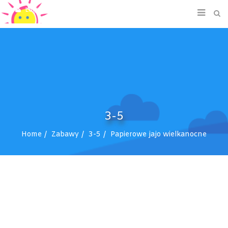
Login/Signup
3-5
Home
Zabawy
3-5
Papierowe jajo wielkanocne