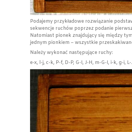
Podajemy przykładowe rozwiązanie podstawo
sekwencje ruchów poprzez podanie pierwszej 
Natomiast pionek znajdujący się między tym
jednym pionkiem – wszystkie przeskakiwane 
Należy wykonać następujące ruchy:
e-x, l-j, c-k, P-f, D-P, G-I, J-H, m-G-I, i-k, g-i,