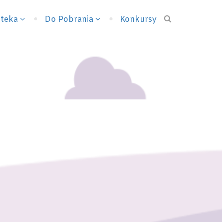
Login/Signup
oteka
Do Pobrania
Konkursy