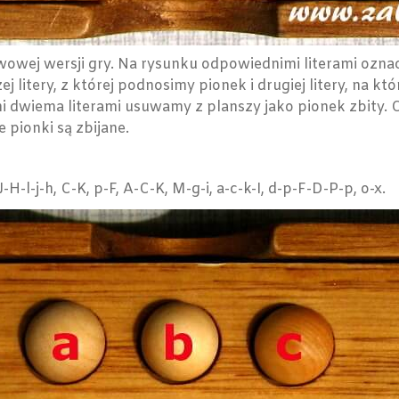
wej wersji gry. Na rysunku odpowiednimi literami ozna
litery, z której podnosimy pionek i drugiej litery, na kt
i dwiema literami usuwamy z planszy jako pionek zbity. 
pionki są zbijane.
 L-J-H-l-j-h, C-K, p-F, A-C-K, M-g-i, a-c-k-I, d-p-F-D-P-p, o-x.