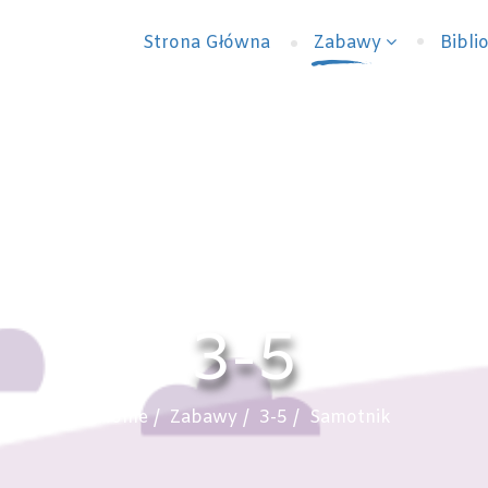
Strona Główna
Zabawy
Bibli
3-5
Home
Zabawy
3-5
Samotnik