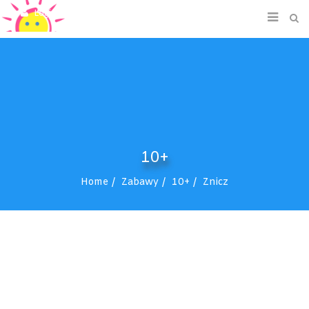
Login/Signup
10+
Home
Zabawy
10+
Znicz