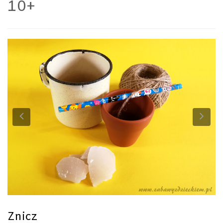
10+
Previous
Ne
Znicz