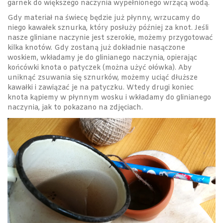
garnek do większego naczynia wypełnionego wrzącą wodą.
Gdy materiał na świecę będzie już płynny, wrzucamy do
niego kawałek sznurka, który posłuży później za knot. Jeśli
nasze gliniane naczynie jest szerokie, możemy przygotować
kilka knotów. Gdy zostaną już dokładnie nasączone
woskiem, wkładamy je do glinianego naczynia, opierając
końcówki knota o patyczek (można użyć ołówka). Aby
uniknąć zsuwania się sznurków, możemy uciąć dłuższe
kawałki i zawiązać je na patyczku. Wtedy drugi koniec
knota kąpiemy w płynnym wosku i wkładamy do glinianego
naczynia, jak to pokazano na zdjęciach.