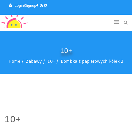
Login/Signup
10+
Home
Zabawy
10+
Bombka z papierowych kółek 2
10+