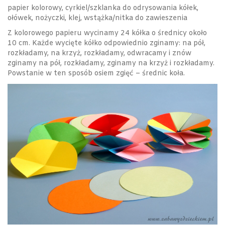
papier kolorowy, cyrkiel/szklanka do odrysowania kółek,
ołówek, nożyczki, klej, wstążka/nitka do zawieszenia
Z kolorowego papieru wycinamy 24 kółka o średnicy około
10 cm. Każde wycięte kółko odpowiednio zginamy: na pół,
rozkładamy, na krzyż, rozkładamy, odwracamy i znów
zginamy na pół, rozkładamy, zginamy na krzyż i rozkładamy.
Powstanie w ten sposób osiem zgięć – średnic koła.