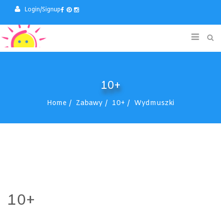
Login/Signup
10+
Home
Zabawy
10+
Wydmuszki
10+