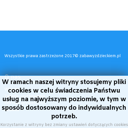
Wszystkie prawa zastrzeżone 2017© zabawyzdzieckiem.pl
O nas
W ramach naszej witryny stosujemy pliki
Witamy!
cookies w celu świadczenia Państwu
Zasady użytkowania
usług na najwyższym poziomie, w tym w
Polityka prywatności
sposób dostosowany do indywidualnych
Cookies
potrzeb.
Korzystanie z witryny bez zmiany ustawień dotyczących cookies