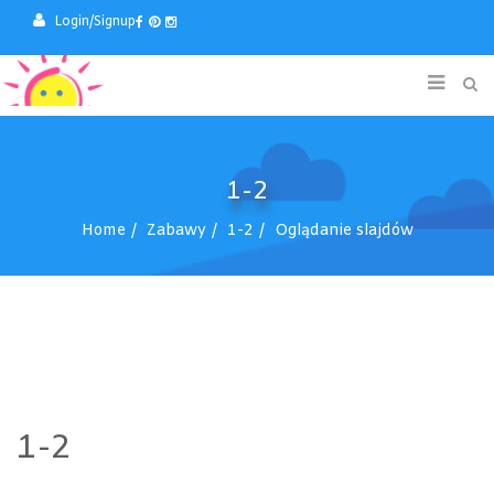
Login/Signup
1-2
Home
Zabawy
1-2
Oglądanie slajdów
1-2