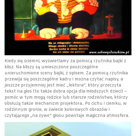
Kiedy się ściemni, wyświetlamy za pomocą rzutnika bajki z
klisz. Na kliszy są umieszczone poszczególne
unieruchomione sceny bajki, z opisem. Za pomocą rzutnika
przewija się poszczególne kadry i można czytać napisy, a
jeszcze przyjemniej jest mieć „lektora”, który przeczyta
tekst na głos (to także dobra opcja dla młodszych dzieci) –
pomóc w tym mogą rodzice lub starsze rodzeństwo, którzy
obsłużą także mechanizm projektora.. Po cichu i ciemku, w
rodzinnym gronie, w świecie kolorowych obrazów i
czytającego „na żywo” głosu powstaje magiczna atmosfera.