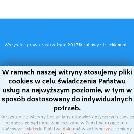
Wszystkie prawa zastrzeżone 2017© zabawyzdzieckiem.pl
O nas
W ramach naszej witryny stosujemy pliki
Witamy!
cookies w celu świadczenia Państwu
Zasady użytkowania
usług na najwyższym poziomie, w tym w
Polityka prywatności
sposób dostosowany do indywidualnych
Cookies
potrzeb.
Korzystanie z witryny bez zmiany ustawień dotyczących cookies
oznacza, że będą one zamieszczane w Państwa urządzeniu
końcowym. Możecie Państwo dokonać w każdym czasie zmiany