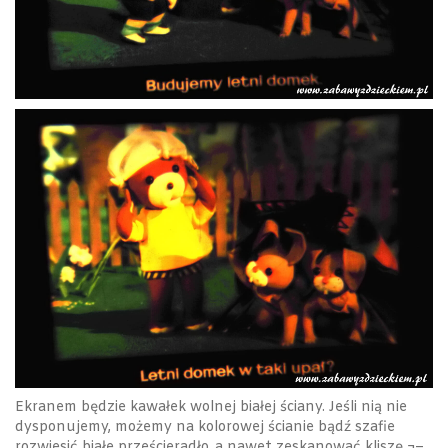
Ekranem będzie kawałek wolnej białej ściany. Jeśli nią nie
dysponujemy, możemy na kolorowej ścianie bądź szafie
rozwiesić białe prześcieradło, a nawet zeskanować kliszę ¬–