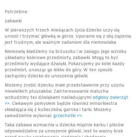
Potrzebne:
zabawki
W pierwszych trzech miesiącach życia dziecko uczy się
unosić i trzymać główkę w górze. Uporanie się z siłą ciążenia
jest trudnym, ale ważnym zadaniem dla niemowlaka.
Niemowlę kładziemy na brzuszku i w zasięgu jego wzroku
układamy kolorowe przedmioty, zabawki. Mogą to być
przedmioty wydające dźwięki. Pokazujemy po kolei każdy
przedmiot, unosząc go lekko do góry. W ten sposób
zachęcimy dziecko do unoszenia główki.
Możemy zrobić dziecku małe przedstawienie przy użyciu
niewielkich pluszaków. Zainteresowanie malucha
wzbudzimy też dźwiękami naśladującymi
odgłosy zwierząt
>>
. Ciekawym pomysłem będzie również miniorkiestra
składająca się z kubeczków, garnka i tarki. Możemy
samodzielnie wykonać
grzechotki >>
.
Taka zabawa wzmacnia u dziecka mięśnie karku i pleców
odpowiedzialne za unoszenie główki. Jest to ważny krok