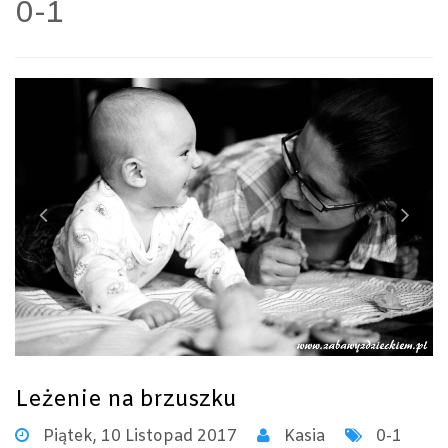
0-1
Previous
Ne
Leżenie na brzuszku
Piątek, 10 Listopad 2017
Kasia
0-1