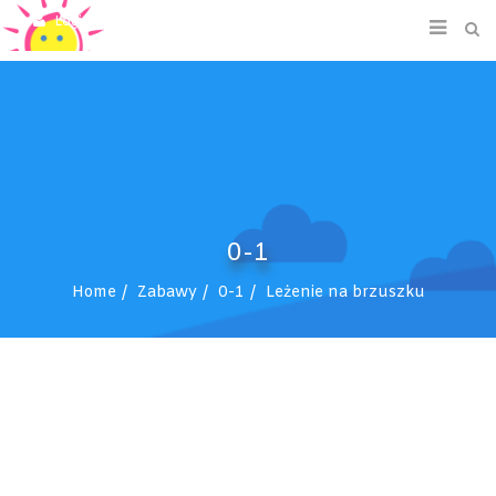
Login/Signup
0-1
Home
Zabawy
0-1
Leżenie na brzuszku