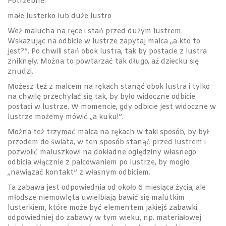
Potrzebne:
małe lusterko lub duże lustro
Weź malucha na ręce i stań przed dużym lustrem.
Wskazując na odbicie w lustrze zapytaj malca „a kto to
jest?”. Po chwili stań obok lustra, tak by postacie z lustra
zniknęły. Można to powtarzać tak długo, aż dziecku się
znudzi.
Możesz też z malcem na rękach stanąć obok lustra i tylko
na chwilę przechylać się tak, by było widoczne odbicie
postaci w lustrze. W momencie, gdy odbicie jest widoczne w
lustrze możemy mówić „a kuku!”.
Można też trzymać malca na rękach w taki sposób, by był
przodem do świata, w ten sposób stanąć przed lustrem i
pozwolić maluszkowi na dokładne oględziny własnego
odbicia włącznie z palcowaniem po lustrze, by mogło
„nawiązać kontakt” z własnym odbiciem.
Ta zabawa jest odpowiednia od około 6 miesiąca życia, ale
młodsze niemowlęta uwielbiają bawić się malutkim
lusterkiem, które może być elementem jakiejś zabawki
odpowiedniej do zabawy w tym wieku, np. materiałowej