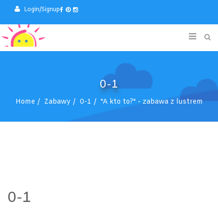
Login/Signup
0-1
Home
Zabawy
0-1
"A kto to?" - zabawa z lustrem
0-1