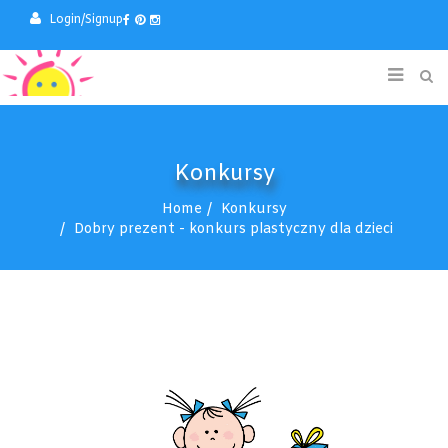
Login/Signup
Konkursy
Home
Konkursy
Dobry prezent - konkurs plastyczny dla dzieci