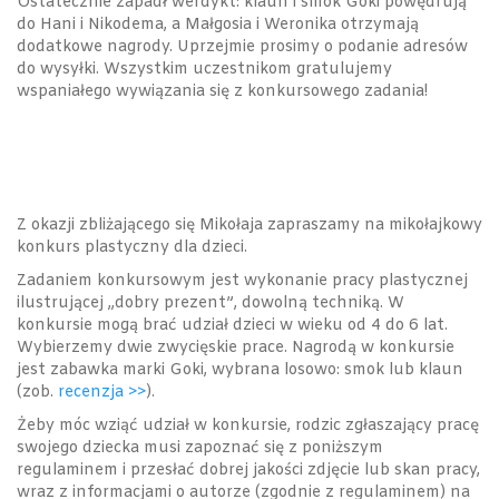
Ostatecznie zapadł werdykt: klaun i smok Goki powędrują
do Hani i Nikodema, a Małgosia i Weronika otrzymają
dodatkowe nagrody. Uprzejmie prosimy o podanie adresów
do wysyłki. Wszystkim uczestnikom gratulujemy
wspaniałego wywiązania się z konkursowego zadania!
Z okazji zbliżającego się Mikołaja zapraszamy na mikołajkowy
konkurs plastyczny dla dzieci.
Zadaniem konkursowym jest wykonanie pracy plastycznej
ilustrującej „dobry prezent”, dowolną techniką. W
konkursie mogą brać udział dzieci w wieku od 4 do 6 lat.
Wybierzemy dwie zwycięskie prace. Nagrodą w konkursie
jest zabawka marki Goki, wybrana losowo: smok lub klaun
(zob.
recenzja >>
).
Żeby móc wziąć udział w konkursie, rodzic zgłaszający pracę
swojego dziecka musi zapoznać się z poniższym
regulaminem i przesłać dobrej jakości zdjęcie lub skan pracy,
wraz z informacjami o autorze (zgodnie z regulaminem) na