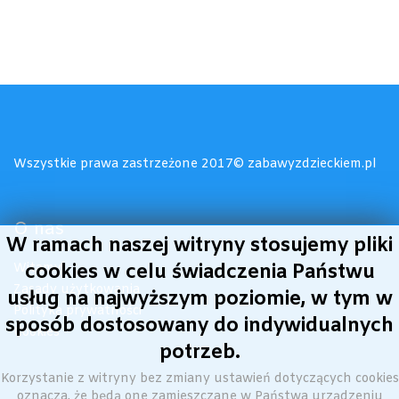
Wszystkie prawa zastrzeżone 2017© zabawyzdzieckiem.pl
O nas
W ramach naszej witryny stosujemy pliki
cookies w celu świadczenia Państwu
Witamy!
Zasady użytkowania
usług na najwyższym poziomie, w tym w
Polityka prywatności
sposób dostosowany do indywidualnych
Cookies
potrzeb.
Korzystanie z witryny bez zmiany ustawień dotyczących cookies
oznacza, że będą one zamieszczane w Państwa urządzeniu