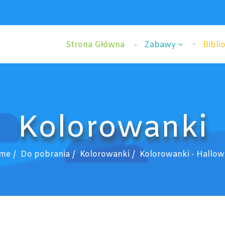
Strona Główna
Zabawy
Bibli
Kolorowanki
me
Do pobrania
Kolorowanki
Kolorowanki - Hallo