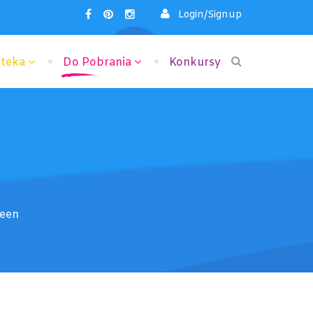
Login/Signup
oteka
Do Pobrania
Konkursy
ween