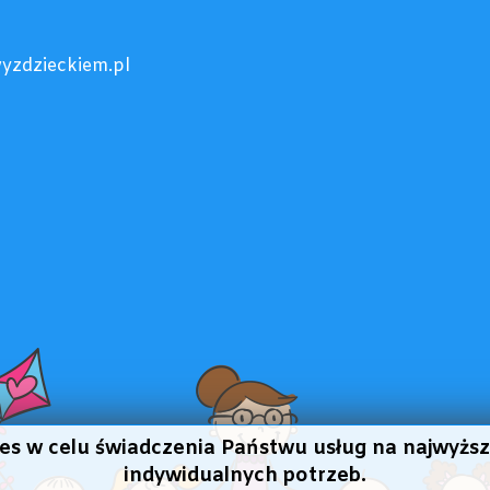
yzdzieckiem.pl
kies w celu świadczenia Państwu usług na najwyż
indywidualnych potrzeb.