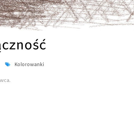
ączność
Kolorowanki
owca.