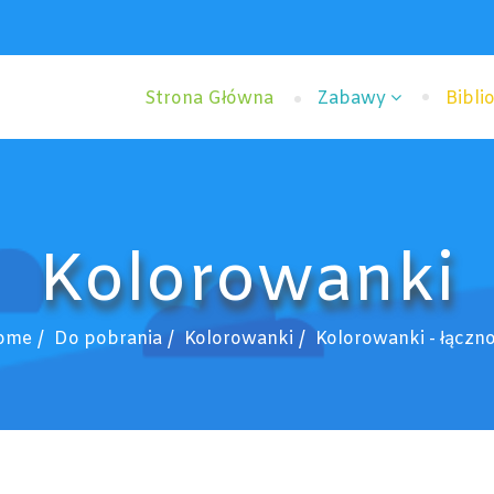
Strona Główna
Zabawy
Bibli
Kolorowanki
ome
Do pobrania
Kolorowanki
Kolorowanki - łączn