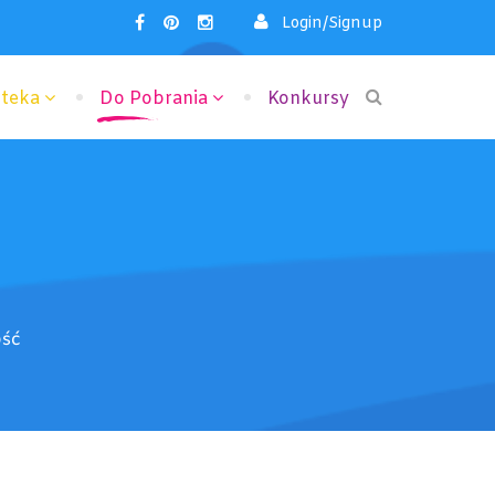
Login/Signup
oteka
Do Pobrania
Konkursy
ość