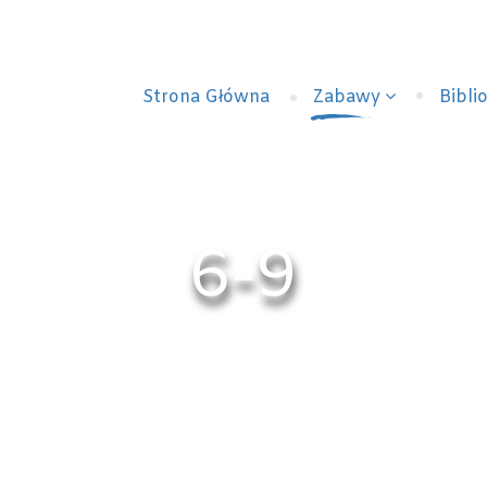
Strona Główna
Zabawy
Bibli
6-9
Home
Zabawy
6-9