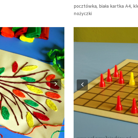
pocztówka, biała kartka A4, kle
nożyczki
Next
Previous