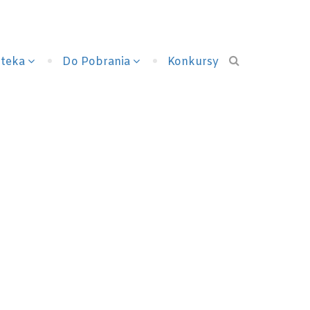
Login/Signup
oteka
Do Pobrania
Konkursy