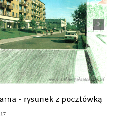
Next
arna - rysunek z pocztówką
017