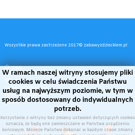
Wszystkie prawa zastrzeżone 2017© zabawyzdzieckiem.pl
O nas
W ramach naszej witryny stosujemy pliki
cookies w celu świadczenia Państwu
Witamy!
Zasady użytkowania
usług na najwyższym poziomie, w tym w
Polityka prywatności
sposób dostosowany do indywidualnych
Cookies
potrzeb.
Korzystanie z witryny bez zmiany ustawień dotyczących cookies
oznacza, że będą one zamieszczane w Państwa urządzeniu
końcowym. Możecie Państwo dokonać w każdym czasie zmiany