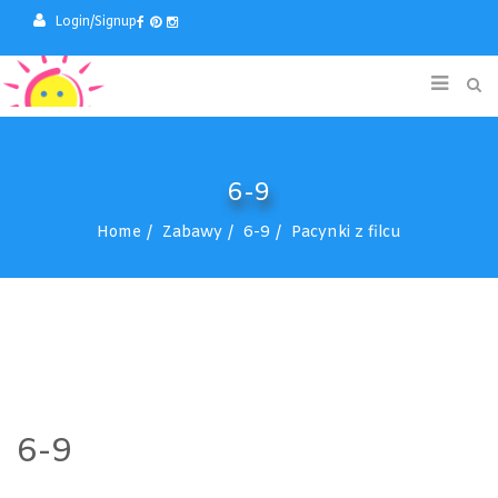
Login/Signup
6-9
Home
Zabawy
6-9
Pacynki z filcu
6-9