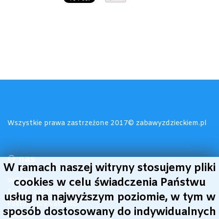
Wszystkie prawa zastrzeżone 2017© zabawyzdzieckiem.pl
O nas
W ramach naszej witryny stosujemy pliki
Witamy!
cookies w celu świadczenia Państwu
Zasady użytkowania
usług na najwyższym poziomie, w tym w
Polityka prywatności
sposób dostosowany do indywidualnych
Cookies