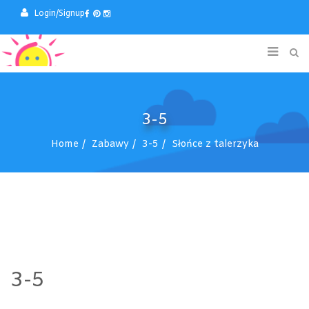
Login/Signup
3-5
Home
Zabawy
3-5
Słońce z talerzyka
3-5