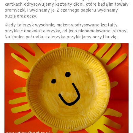
kartkach odrysowujemy kształty dłoni, które będą imitowały
promyczki, i wycinamy je. Z czarnego papieru wycinamy
buzię oraz oczy.
Kiedy talerzyk wyschnie, możemy odrysowane kształty
przykleić dookoła talerzyka, od jego niepomalowanej strony.
Na koniec pośrodku talerzyka przyklejamy oczy i buzię.