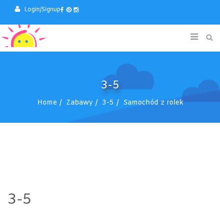
Login/Signup
3-5
Home
Zabawy
3-5
Samochód z rolek
3-5