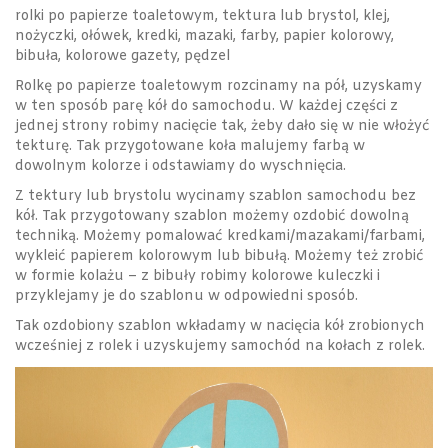
rolki po papierze toaletowym, tektura lub brystol, klej,
nożyczki, ołówek, kredki, mazaki, farby, papier kolorowy,
bibuła, kolorowe gazety, pędzel
Rolkę po papierze toaletowym rozcinamy na pół, uzyskamy
w ten sposób parę kół do samochodu. W każdej części z
jednej strony robimy nacięcie tak, żeby dało się w nie włożyć
tekturę. Tak przygotowane koła malujemy farbą w
dowolnym kolorze i odstawiamy do wyschnięcia.
Z tektury lub brystolu wycinamy szablon samochodu bez
kół. Tak przygotowany szablon możemy ozdobić dowolną
techniką. Możemy pomalować kredkami/mazakami/farbami,
wykleić papierem kolorowym lub bibułą. Możemy też zrobić
w formie kolażu – z bibuły robimy kolorowe kuleczki i
przyklejamy je do szablonu w odpowiedni sposób.
Tak ozdobiony szablon wkładamy w nacięcia kół zrobionych
wcześniej z rolek i uzyskujemy samochód na kołach z rolek.