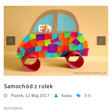
Previous
Ne
Samochód z rolek
Piątek, 12 Maj 2017
Kasia
3-5
Potrzebne: