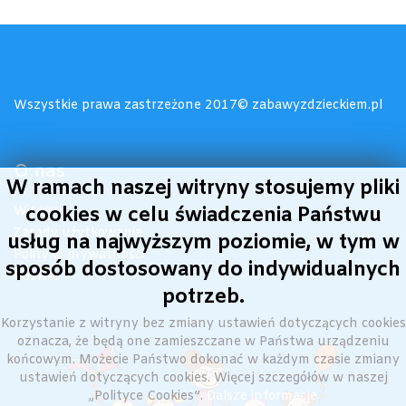
Wszystkie prawa zastrzeżone 2017© zabawyzdzieckiem.pl
O nas
W ramach naszej witryny stosujemy pliki
Witamy!
cookies w celu świadczenia Państwu
Zasady użytkowania
usług na najwyższym poziomie, w tym w
Polityka prywatności
sposób dostosowany do indywidualnych
Cookies
potrzeb.
Korzystanie z witryny bez zmiany ustawień dotyczących cookies
oznacza, że będą one zamieszczane w Państwa urządzeniu
końcowym. Możecie Państwo dokonać w każdym czasie zmiany
ustawień dotyczących cookies. Więcej szczegółów w naszej
„Polityce Cookies”.
Dalsze informacje