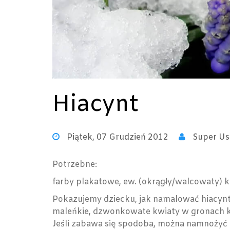
Hiacynt
Piątek, 07 Grudzień 2012
Super Us
Potrzebne:
farby plakatowe, ew. (okrągły/walcowaty) k
Pokazujemy dziecku, jak namalować hiacyn
maleńkie, dzwonkowate kwiaty w gronach kw
Jeśli zabawa się spodoba, można namnożyć r