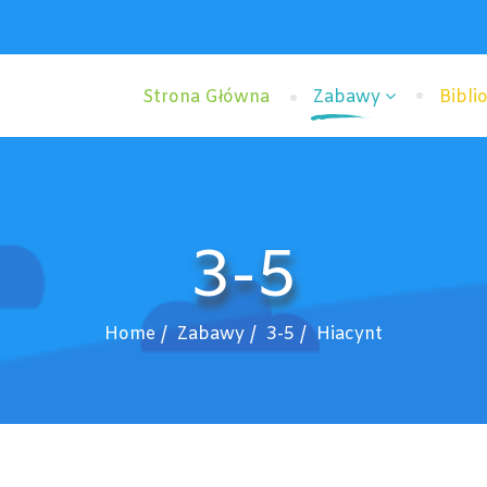
Strona Główna
Zabawy
Bibli
3-5
Home
Zabawy
3-5
Hiacynt