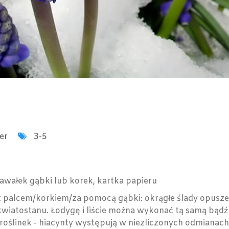
er
3-5
awałek gąbki lub korek, kartka papieru
t palcem/korkiem/za pomocą gąbki: okrągłe ślady opusz
iatostanu. Łodygę i liście można wykonać tą samą bądź 
oślinek - hiacynty występują w niezliczonych odmianach 