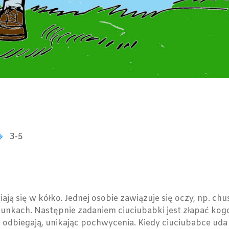
3-5
ją się w kółko. Jednej osobie zawiązuje się oczy, np. chus
kierunkach. Następnie zadaniem ciuciubabki jest złapać k
ak odbiegają, unikając pochwycenia. Kiedy ciuciubabce ud