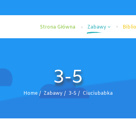
Strona Główna
Zabawy
Bibli
3-5
Home
Zabawy
3-5
Ciuciubabka