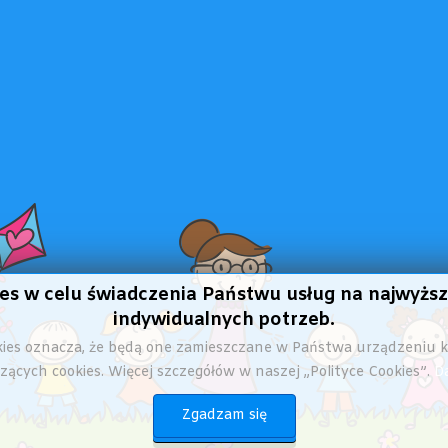
kies w celu świadczenia Państwu usług na najwyż
indywidualnych potrzeb.
okies oznacza, że będą one zamieszczane w Państwa urządzeniu
ących cookies. Więcej szczegółów w naszej „Polityce Cookies”.
Da
Zgadzam się