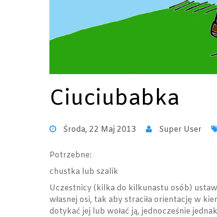
Ciuciubabka
Środa, 22 Maj 2013
Super User
Potrzebne:
chustka lub szalik
Uczestnicy (kilka do kilkunastu osób) ustawia
własnej osi, tak aby straciła orientację w 
dotykać jej lub wołać ją, jednocześnie jedn