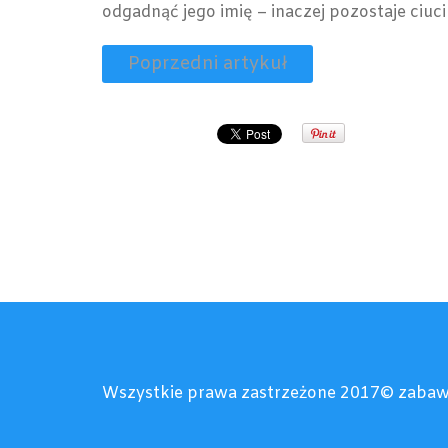
odgadnąć jego imię – inaczej pozostaje ciu
Poprzedni artykuł
Wszystkie prawa zastrzeżone 2017© zabaw