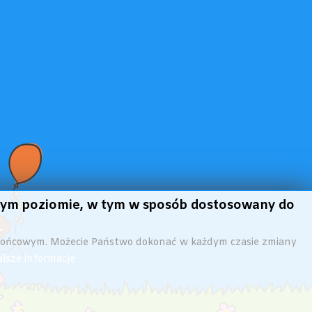
szym poziomie, w tym w sposób dostosowany do
 końcowym. Możecie Państwo dokonać w każdym czasie zmiany
lsze informacje