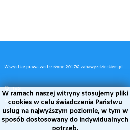
Wszystkie prawa zastrzeżone 2017© zabawyzdzieckiem.pl
O nas
W ramach naszej witryny stosujemy pliki
Witamy!
cookies w celu świadczenia Państwu
Zasady użytkowania
usług na najwyższym poziomie, w tym w
Polityka prywatności
sposób dostosowany do indywidualnych
Cookies
potrzeb.