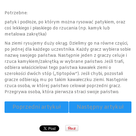
Potrzebne:
patyk i podłoże, po którym można rysować patykiem, oraz
coś lekkiego i płaskiego do rzucania (np. kamyk lub
metalowa zakrętka)
Na ziemi rysujemy duży okrąg. Dzielimy go na równe części,
po jednej dla każdego uczestnika. Każdy gracz wybiera sobie
nazwę swojego państwa. Następnie jeden z graczy celuje i
rzuca kamykiem/zakrętką w wybrane państwo. Jeśli trafi,
odbiera właścicielowi tego państwa kawałek ziemi o
szerokości dwóch stóp („tiptopów”). Jeśli chybi, pozostali
gracze odbierają mu po takim kawałeczku ziemi. Następnie
rzuca osoba, w której państwo celował poprzedni gracz.
Przegrywa osoba, która pierwsza straci swoje państwo.
Poprzedni artykuł
Następny artykuł