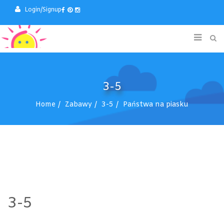
Login/Signup
3-5
Home
Zabawy
3-5
Państwa na piasku
3-5