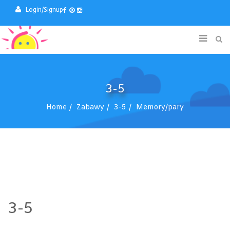
Login/Signup
3-5
Home
Zabawy
3-5
Memory/pary
3-5