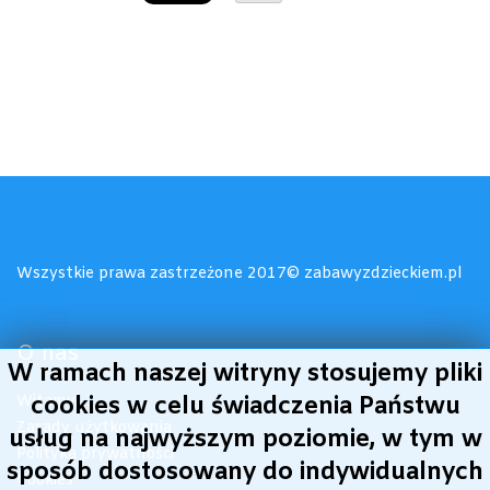
Wszystkie prawa zastrzeżone 2017© zabawyzdzieckiem.pl
O nas
W ramach naszej witryny stosujemy pliki
Witamy!
cookies w celu świadczenia Państwu
Zasady użytkowania
usług na najwyższym poziomie, w tym w
Polityka prywatności
sposób dostosowany do indywidualnych
Cookies