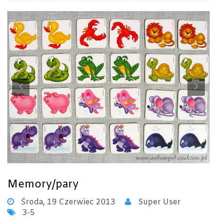
Previous
Ne
Memory/pary
Środa, 19 Czerwiec 2013
Super User
3-5