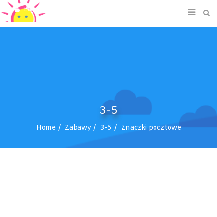
Login/Signup
3-5
Home
Zabawy
3-5
Znaczki pocztowe