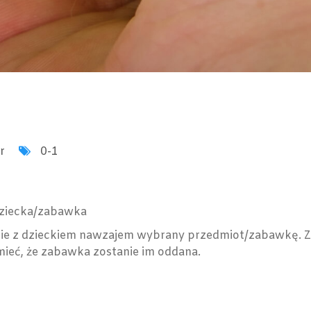
r
0-1
dziecka/zabawka
bie z dzieckiem nawzajem wybrany przedmiot/zabawkę. Zab
zumieć, że zabawka zostanie im oddana.