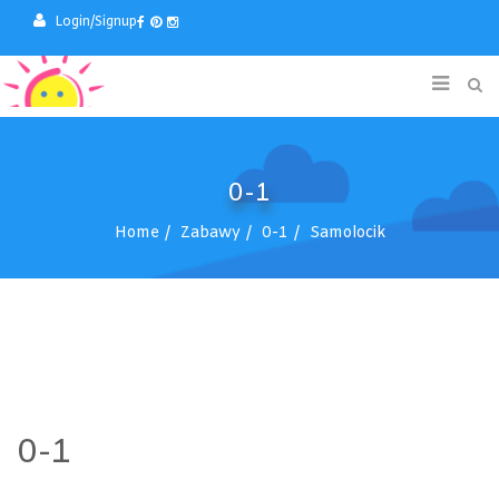
Login/Signup
0-1
Home
Zabawy
0-1
Samolocik
0-1