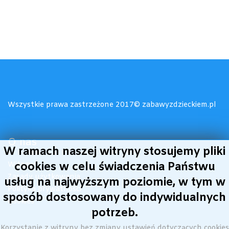
Wszystkie prawa zastrzeżone 2017© zabawyzdzieckiem.pl
O nas
W ramach naszej witryny stosujemy pliki
Witamy!
cookies w celu świadczenia Państwu
Zasady użytkowania
usług na najwyższym poziomie, w tym w
Polityka prywatności
sposób dostosowany do indywidualnych
Cookies
potrzeb.
Korzystanie z witryny bez zmiany ustawień dotyczących cookies