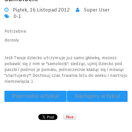
Piątek, 16 Listopad 2012
Super User
0-1
Potrzebne:
dorosły
Jeśli Twoje dziecko utrzymuje już samo główkę, możesz
pobawić się z nim w "samolocik": siedząc, ujmij dziecko pod
paszki i podnoś je pomału, jednocześnie kładąc się i mówiąc
"startujemy"! Dostosuj czas trwania lotu do wieku i nastroju
niemowlęcia :).
Poprzedni artykuł
Następny artykuł