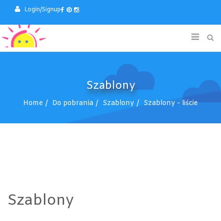
Login/Signup
Szablony
Home
Do pobrania
Szablony
Szablony - liście
Szablony