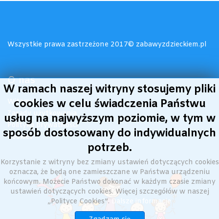
Wszystkie prawa zastrzeżone 2017© zabawyzdzieckiem.pl
O nas
W ramach naszej witryny stosujemy pliki
Witamy!
cookies w celu świadczenia Państwu
Zasady użytkowania
usług na najwyższym poziomie, w tym w
Polityka prywatności
sposób dostosowany do indywidualnych
Cookies
potrzeb.
Korzystanie z witryny bez zmiany ustawień dotyczących cookies
oznacza, że będą one zamieszczane w Państwa urządzeniu
końcowym. Możecie Państwo dokonać w każdym czasie zmiany
ustawień dotyczących cookies. Więcej szczegółów w naszej
„Polityce Cookies”.
Dalsze informacje