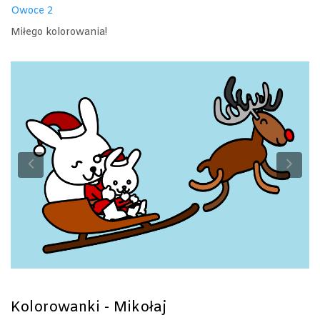
Owoce 2
Miłego kolorowania!
Previous
Ne
Kolorowanki - Mikołaj