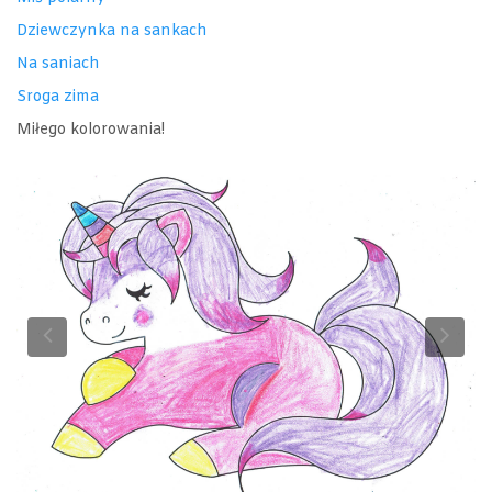
Dziewczynka na sankach
Na saniach
Sroga zima
Miłego kolorowania!
Previous
Ne