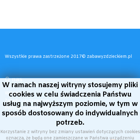
Wszystkie prawa zastrzeżone 2017© zabawyzdzieckiem.pl
O nas
W ramach naszej witryny stosujemy pliki
cookies w celu świadczenia Państwu
Witamy!
Zasady użytkowania
usług na najwyższym poziomie, w tym w
Polityka prywatności
sposób dostosowany do indywidualnych
Cookies
potrzeb.
Korzystanie z witryny bez zmiany ustawień dotyczących cookies
oznacza, że będą one zamieszczane w Państwa urządzeniu