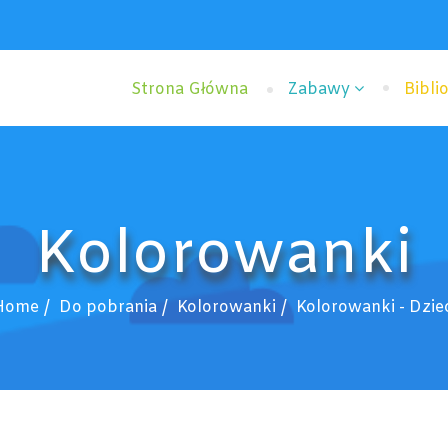
Strona Główna
Zabawy
Bibli
Kolorowanki
Home
Do pobrania
Kolorowanki
Kolorowanki - Dzie