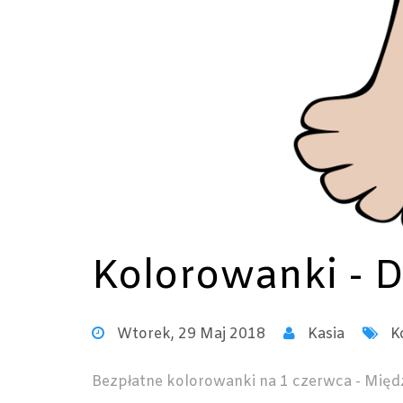
Kolorowanki - D
Wtorek, 29 Maj 2018
Kasia
K
Bezpłatne kolorowanki na 1 czerwca - Mię