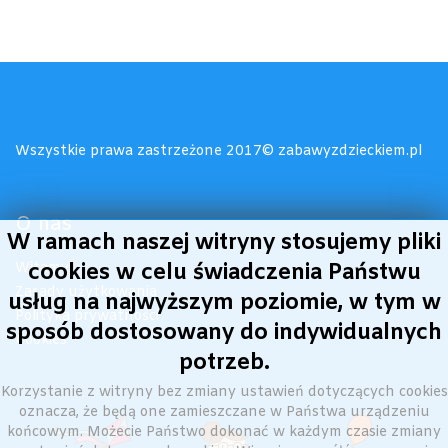
Wszystkie prawa zastrzeżone 2017© zabawyzdzieckiem.pl
O nas
W ramach naszej witryny stosujemy pliki
cookies w celu świadczenia Państwu
Witamy!
Zasady użytkowania
usług na najwyższym poziomie, w tym w
Polityka prywatności
sposób dostosowany do indywidualnych
Cookies
potrzeb.
Korzystanie z witryny bez zmiany ustawień dotyczących cookies
oznacza, że będą one zamieszczane w Państwa urządzeniu
końcowym. Możecie Państwo dokonać w każdym czasie zmiany