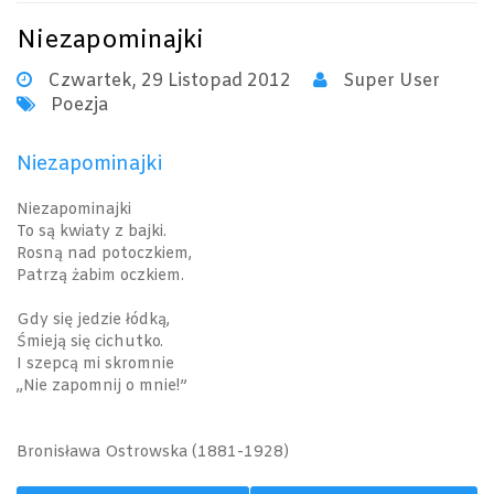
Niezapominajki
Czwartek, 29 Listopad 2012
Super User
Poezja
Niezapominajki
Niezapominajki
To są kwiaty z bajki.
Rosną nad potoczkiem,
Patrzą żabim oczkiem.
Gdy się jedzie łódką,
Śmieją się cichutko.
I szepcą mi skromnie
„Nie zapomnij o mnie!”
Bronisława Ostrowska (1881-1928)