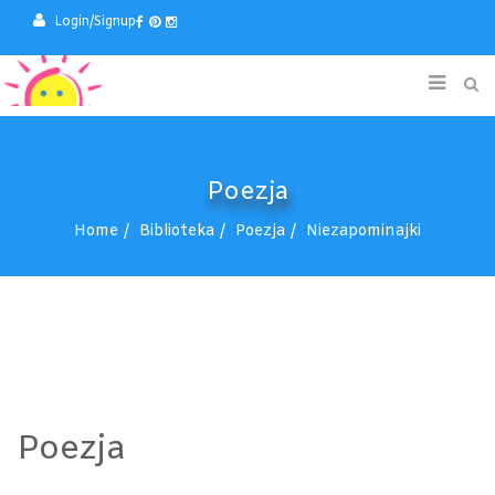
Login/Signup
Poezja
Home
Biblioteka
Poezja
Niezapominajki
Poezja