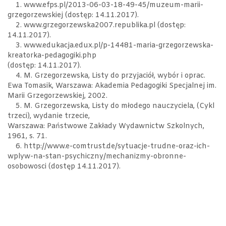
1. www.efps.pl/2013-06-03-18-49-45/muzeum-marii-
grzegorzewskiej (dostęp: 14.11.2017).
2. www.grzegorzewska2007.republika.pl (dostęp:
14.11.2017).
3. www.edukacja.edux.pl/p-14481-maria-grzegorzewska-
kreatorka-pedagogiki.php
(dostęp: 14.11.2017).
4. M. Grzegorzewska, Listy do przyjaciół, wybór i oprac.
Ewa Tomasik, Warszawa: Akademia Pedagogiki Specjalnej im.
Marii Grzegorzewskiej, 2002.
5. M. Grzegorzewska, Listy do młodego nauczyciela, (Cykl
trzeci), wydanie trzecie,
Warszawa: Państwowe Zakłady Wydawnictw Szkolnych,
1961, s. 71.
6. http://www.e-comtrust.de/sytuacje-trudne-oraz-ich-
wplyw-na-stan-psychiczny/mechanizmy-obronne-
osobowosci (dostęp 14.11.2017).