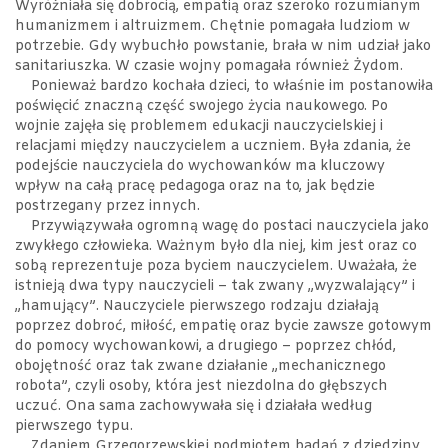
Wyróżniała się dobrocią, empatią oraz szeroko rozumianym
humanizmem i altruizmem. Chętnie pomagała ludziom w
potrzebie. Gdy wybuchło powstanie, brała w nim udział jako
sanitariuszka. W czasie wojny pomagała również Żydom.
Ponieważ bardzo kochała dzieci, to właśnie im postanowiła
poświęcić znaczną część swojego życia naukowego. Po
wojnie zajęła się problemem edukacji nauczycielskiej i
relacjami między nauczycielem a uczniem. Była zdania, że
podejście nauczyciela do wychowanków ma kluczowy
wpływ na całą pracę pedagoga oraz na to, jak będzie
postrzegany przez innych.
Przywiązywała ogromną wagę do postaci nauczyciela jako
zwykłego człowieka. Ważnym było dla niej, kim jest oraz co
sobą reprezentuje poza byciem nauczycielem. Uważała, że
istnieją dwa typy nauczycieli – tak zwany „wyzwalający” i
„hamujący”. Nauczyciele pierwszego rodzaju działają
poprzez dobroć, miłość, empatię oraz bycie zawsze gotowym
do pomocy wychowankowi, a drugiego – poprzez chłód,
obojętność oraz tak zwane działanie „mechanicznego
robota”, czyli osoby, która jest niezdolna do głębszych
uczuć. Ona sama zachowywała się i działała według
pierwszego typu.
Zdaniem Grzegorzewskiej podmiotem badań z dziedziny