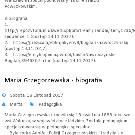
Warszawie i został pochowany na cmentarzu
Powązkowskim.
Bibliografia:
1.
http://repozytorium.ukw.edu.pl/bitstream/handle/item/
sequence=1 (dostęp 14.11.2017).
2. https://prezi.com/vbkhjakyvnv9/bogdan-nawroczynski/
(dostęp 14.11.2017).
3. https://encyklopedia.pwn.pl/haslo/Nawroczynski-
Bogdan;3946307.html (dostęp 14.11.2017).
Maria Grzegorzewska - biografia
Sobota, 18 Listopad 2017
Marta
Pedagogika
Maria Grzegorzewska urodziła się 18 kwietnia 1888 roku we
wsi Wołucza, w województwie łódzkim. Została pedagogiem i
specjalizowała się w pedagogice specjalnej.
Była córką Adolfa i Felicji Grzegorzewskich. Urodziła się