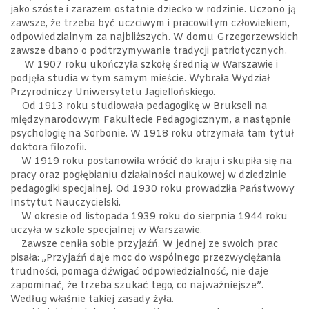
jako szóste i zarazem ostatnie dziecko w rodzinie. Uczono ją
zawsze, że trzeba być uczciwym i pracowitym człowiekiem,
odpowiedzialnym za najbliższych. W domu Grzegorzewskich
zawsze dbano o podtrzymywanie tradycji patriotycznych.
W 1907 roku ukończyła szkołę średnią w Warszawie i
podjęła studia w tym samym mieście. Wybrała Wydział
Przyrodniczy Uniwersytetu Jagiellońskiego.
Od 1913 roku studiowała pedagogikę w Brukseli na
międzynarodowym Fakultecie Pedagogicznym, a następnie
psychologię na Sorbonie. W 1918 roku otrzymała tam tytuł
doktora filozofii.
W 1919 roku postanowiła wrócić do kraju i skupiła się na
pracy oraz pogłębianiu działalności naukowej w dziedzinie
pedagogiki specjalnej. Od 1930 roku prowadziła Państwowy
Instytut Nauczycielski.
W okresie od listopada 1939 roku do sierpnia 1944 roku
uczyła w szkole specjalnej w Warszawie.
Zawsze ceniła sobie przyjaźń. W jednej ze swoich prac
pisała: „Przyjaźń daje moc do wspólnego przezwyciężania
trudności, pomaga dźwigać odpowiedzialność, nie daje
zapominać, że trzeba szukać tego, co najważniejsze”.
Według właśnie takiej zasady żyła.