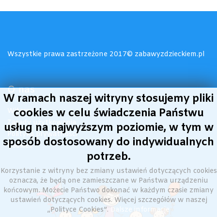
Wszystkie prawa zastrzeżone 2017© zabawyzdzieckiem.pl
O nas
W ramach naszej witryny stosujemy pliki
Witamy!
cookies w celu świadczenia Państwu
Zasady użytkowania
usług na najwyższym poziomie, w tym w
Polityka prywatności
sposób dostosowany do indywidualnych
Cookies
potrzeb.
Korzystanie z witryny bez zmiany ustawień dotyczących cookies
oznacza, że będą one zamieszczane w Państwa urządzeniu
końcowym. Możecie Państwo dokonać w każdym czasie zmiany
ustawień dotyczących cookies. Więcej szczegółów w naszej
„Polityce Cookies”.
Dalsze informacje