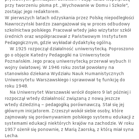
przy tworzeniu pisma pt. „Wychowanie w Domu i Szkole”,
zostając jego redaktorem.
W pierwszych latach odzyskania przez Polskę niepodległości
Nawroczyński bardzo zaangażował się w proces odbudowy
szkolnictwa polskiego. Pracował wtedy jako wizytator szkół
średnich oraz współpracował z Państwowym Instytutem
Pedagogicznym, gdzie wykładał dydaktykę ogólną.
W 1925 rozpoczął działalność uniwersytecką. Poproszono
go o objęcie Katedry Pedagogiki na Uniwersytecie
Poznańskim. Jego pracę uniwersytecką przerwał wybuch II
wojny światowej. W 1946 roku został powołany na
stanowisko dziekana Wydziału Nauk Humanistycznych
Uniwersytetu Warszawskiego i sprawował tę funkcję do
roku 1948.
Na Uniwersytet Warszawski wrócił dopiero 9 lat później i
rozpoczął wtedy działalność związaną z nową jeszcze
wtedy dziedziną – pedagogiką porównawczą. Stał się jej
głównym inicjatorem. Zrzeszył wokół siebie osoby, które
zajmowały się porównywaniem polskiego systemu edukacji z
systemami edukacji niektórych krajów na zachodzie. W roku
1957 ożenił się ponownie, z Marią Zaorską, z którą miał syna
Lecha.