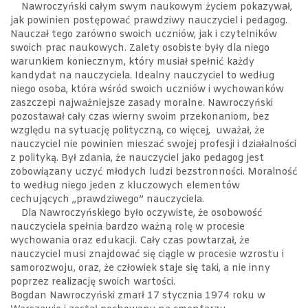
Nawroczyński całym swym naukowym życiem pokazywał,
jak powinien postępować prawdziwy nauczyciel i pedagog.
Nauczał tego zarówno swoich uczniów, jak i czytelników
swoich prac naukowych. Zalety osobiste były dla niego
warunkiem koniecznym, który musiał spełnić każdy
kandydat na nauczyciela. Idealny nauczyciel to według
niego osoba, która wśród swoich uczniów i wychowanków
zaszczepi najważniejsze zasady moralne. Nawroczyński
pozostawał cały czas wierny swoim przekonaniom, bez
względu na sytuację polityczną, co więcej, uważał, że
nauczyciel nie powinien mieszać swojej profesji i działalności
z polityką. Był zdania, że nauczyciel jako pedagog jest
zobowiązany uczyć młodych ludzi bezstronności. Moralność
to według niego jeden z kluczowych elementów
cechujących „prawdziwego” nauczyciela.
Dla Nawroczyńskiego było oczywiste, że osobowość
nauczyciela spełnia bardzo ważną rolę w procesie
wychowania oraz edukacji. Cały czas powtarzał, że
nauczyciel musi znajdować się ciągle w procesie wzrostu i
samorozwoju, oraz, że człowiek staje się taki, a nie inny
poprzez realizację swoich wartości.
Bogdan Nawroczyński zmarł 17 stycznia 1974 roku w