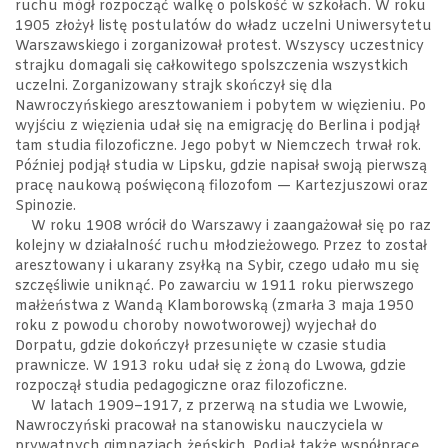
ruchu mógł rozpocząć walkę o polskość w szkołach. W roku
1905 złożył listę postulatów do władz uczelni Uniwersytetu
Warszawskiego i zorganizował protest. Wszyscy uczestnicy
strajku domagali się całkowitego spolszczenia wszystkich
uczelni. Zorganizowany strajk skończył się dla
Nawroczyńskiego aresztowaniem i pobytem w więzieniu. Po
wyjściu z więzienia udał się na emigrację do Berlina i podjął
tam studia filozoficzne. Jego pobyt w Niemczech trwał rok.
Później podjął studia w Lipsku, gdzie napisał swoją pierwszą
pracę naukową poświęconą filozofom — Kartezjuszowi oraz
Spinozie.
W roku 1908 wrócił do Warszawy i zaangażował się po raz
kolejny w działalność ruchu młodzieżowego. Przez to został
aresztowany i ukarany zsyłką na Sybir, czego udało mu się
szczęśliwie uniknąć. Po zawarciu w 1911 roku pierwszego
małżeństwa z Wandą Klamborowską (zmarła 3 maja 1950
roku z powodu choroby nowotworowej) wyjechał do
Dorpatu, gdzie dokończył przesunięte w czasie studia
prawnicze. W 1913 roku udał się z żoną do Lwowa, gdzie
rozpoczął studia pedagogiczne oraz filozoficzne.
W latach 1909–1917, z przerwą na studia we Lwowie,
Nawroczyński pracował na stanowisku nauczyciela w
prywatnych gimnazjach żeńskich. Podjął także współpracę