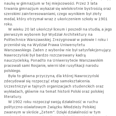
naukę w gimnazjum w tej miejscowości. Przez 3 lata
trwania gimnazjum wykazał się wielokrotnie bystrością oraz
szerokimi zainteresowaniami, czego wynikiem był złoty
medal, który otrzymał wraz z ukończeniem szkoły w 1901
roku.
W wieku 20 lat ukończył liceum i poszedł na studia, a jego
pierwszym wyborem był Wydział Architektury na
Politechnice Warszawskiej. Zrezygnował w połowie I roku i
przeniósł się na Wydział Prawa Uniwersytetu
Warszawskiego. Żaden z wyborów nie był satysfakcjonujący.
Nawroczyński był bardzo rozczarowany kadrą
nauczycielską. Ponadto na Uniwersytecie Warszawskim
pracowali sami Rosjanie, wierni idei rusyfikacji narodu
polskiego.
Była to główna przyczyna, dla której Nawroczyński
zdecydował się rozpocząć etap samokształcenia.
Uczestniczył w tajnych organizacjach studenckich oraz
wykładach, głównie na temat historii Polski oraz polskiej
literatury.
W 1902 roku rozpoczął swoją działalność w ruchu
polityczno-oświatowym Związku Młodzieży Polskiej
zwaneym w skrócie „Zetem”. Dzięki działalności w tym