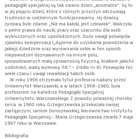
pedagogiki specjalnej są tak zwane dzieci „anomalne”. Są to
w jej pojęciu dzieci, które z różnych przyczyn odczuwają
trudności w codziennym funkcjonowaniu. Jej dewizą
życiową było zdanie: „Nie ma kaleki, jest człowiek”. Walczyła
o pełne prawa do nauki, pracy oraz szacunku dla osób
wykluczonych oraz upośledzonych. Dużo uwagi poświęciła
zjawisku kompensacji („dążenie do uzyskania powodzenia w
jakiejś dziedzinie oraz wyrównania sobie w ten sposób
niepowodzeń doznawanych na innym polu,
spowodowanych małą sprawnością fizyczną, brakiem jakichś
uzdolnień, wadą wymowy, itd.” – źródło nr 6). Poświęciła też
wiele czasu i uwagi rewalidacji takich osób.
W roku 1956 otrzymała tytuł profesora nadany przez
Uniwersytet Warszawski, a w latach 1958–1960, była
profesorem na Katedrze Pedagogiki Specjalnej
Uniwersytetu Warszawskiego. Z powodu poważnej choroby
serca w 1960 roku Grzegorzewska przekazała swojej
zastępczyni, Janinie Doroszewskiej, kierownictwo Instytutu
Pedagogiki Specjalnej,-. Maria Grzegorzewska zmarła 7 maja
1967 roku w Warszawie.
Bibliografia